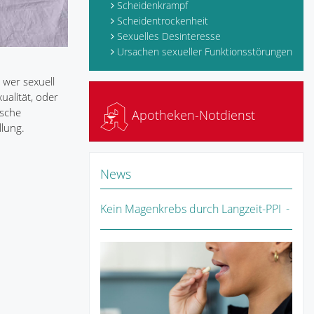
Scheidenkrampf
Scheidentrockenheit
Sexuelles Desinteresse
Ursachen sexueller Funktionsstörungen
 wer sexuell
ualität, oder
ische
Apotheken-Notdienst
llung.
News
Kein Magenkrebs durch Langzeit-PPI